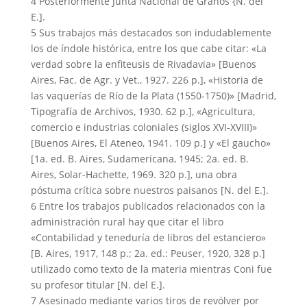
4 Posteriormente Junta Nacional de Granos {N. del
E.].
5 Sus trabajos más destacados son indudablemente
los de índole histórica, entre los que cabe citar: «La
verdad sobre la enfiteusis de Rivadavia» [Buenos
Aires, Fac. de Agr. y Vet., 1927. 226 p.], «Historia de
las vaquerías de Río de la Plata (1550-1750)» [Madrid,
Tipografía de Archivos, 1930. 62 p.], «Agricultura,
comercio e industrias coloniales (siglos XVI-XVIII)»
[Buenos Aires, El Ateneo, 1941. 109 p.] y «El gaucho»
[1a. ed. B. Aires, Sudamericana, 1945; 2a. ed. B.
Aires, Solar-Hachette, 1969. 320 p.], una obra
póstuma crítica sobre nuestros paisanos [N. del E.].
6 Entre los trabajos publicados relacionados con la
administración rural hay que citar el libro
«Contabilidad y teneduría de libros del estanciero»
[B. Aires, 1917, 148 p.; 2a. ed.: Peuser, 1920, 328 p.]
utilizado como texto de la materia mientras Coni fue
su profesor titular [N. del E.].
7 Asesinado mediante varios tiros de revólver por