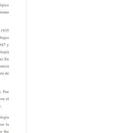
lógico
 temas
n 1935
abajos
1947 y
ología
a). En
dencia
nte de
6. Fue
con el
.
ología
 en la
ue fue