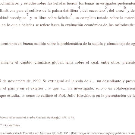
roclimáticos, y estudio sobre las heladas fueron los temas investigados preferent
4
5
6
limáticos para el cultivo de la palma datilífera
, del cacaotero
, del arroz
y de
7
8
iokindinoscópico
y su libro sobre heladas
, un completo tratado sobre la mater
ca en lo que a heladas se refiere hasta la evaluación económica de los métodos de
se centraron en buena medida sobre la problemática de la sequía y almacenaje de a
almente el cambio climático global, tema sobre el cual, entre otros, presen
27 de noviembre de 1999. Se extinguió así la vida de «… un descollante y prest
n el país y en el exterior …» que «… ha investigado, solo o en colaboración
que estudia…» como lo calificó el Prof. Julio Hirschhorn en la presentación de l
rpova, Hidrometeorol. Slusbe Agromet. Odekjenje, 1953. 117 p.
. 49 p. (inédito).
 clasificación de Thornthwaite. Meteoros 1(1):3-32. 1951. [Este trabajo fue traducido al inglés y publicado en Ann