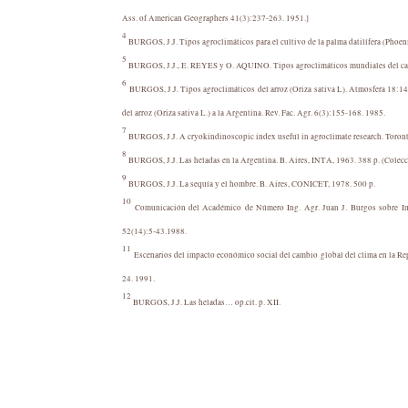
Ass. of American Geographers 41(3):237-263. 1951.]
4
BURGOS, J.J. Tipos agroclimáticos para el cultivo de la palma datilífera (Phoen
5
BURGOS, J.J., E. REYES y O. AQUINO. Tipos agroclimáticos mundiales del cac
6
BURGOS, J.J. Tipos agroclimáticos del arroz (Oriza sativa L). Atmosfera 18:1
del arroz (Oriza sativa L.) a la Argentina. Rev. Fac. Agr. 6(3):155-168. 1985.
7
BURGOS, J.J. A cryokindinoscopic index useful in agroclimate research. Toron
8
BURGOS, J.J. Las heladas en la Argentina. B. Aires, INTA, 1963. 388 p. (Colecci
9
BURGOS, J.J. La sequía y el hombre. B. Aires, CONICET, 1978. 500 p.
10
Comunicación del Académico de Número Ing. Agr. Juan J. Burgos sobre Imp
52(14):5-43.1988.
11
Escenarios del impacto económico social del cambio global del clima en la R
24. 1991.
12
BURGOS, J.J. Las heladas… op.cit. p. XII.