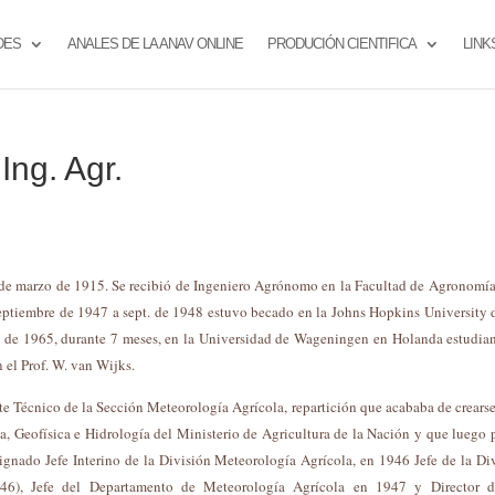
DES
ANALES DE LA ANAV ONLINE
PRODUCIÓN CIENTIFICA
LINK
ng. Agr.
 de marzo de 1915. Se recibió de Ingeniero Agrónomo en la Facultad de Agronomía
eptiembre de 1947 a sept. de 1948 estuvo becado en la Johns Hopkins University
lio de 1965, durante 7 meses, en la Universidad de Wageningen en Holanda estudia
 el Prof. W. van Wijks.
Técnico de la Sección Meteorología Agrícola, repartición que acababa de crearse
, Geofísica e Hidrología del Ministerio de Agricultura de la Nación y que luego 
ignado Jefe Interino de la División Meteorología Agrícola, en 1946 Jefe de la Di
946), Jefe del Departamento de Meteorología Agrícola en 1947 y Director d