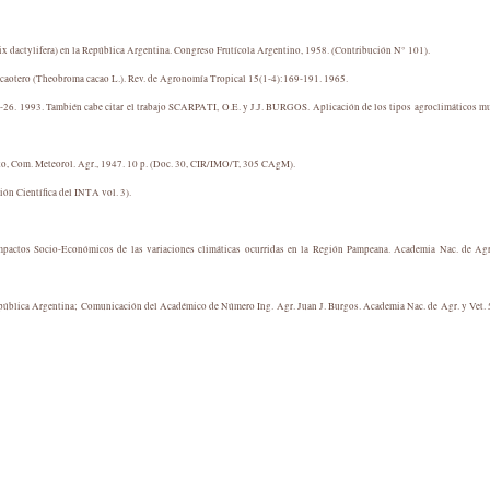
ix dactylifera) en la República Argentina. Congreso Frutícola Argentino, 1958. (Contribución N° 101).
aotero (Theobroma cacao L.). Rev. de Agronomía Tropical 15(1-4):169-191. 1965.
4-26. 1993. También cabe citar el trabajo SCARPATI, O.E. y J.J. BURGOS. Aplicación de los tipos agroclimáticos m
to, Com. Meteorol. Agr., 1947. 10 p. (Doc. 30, CIR/IMO/T, 305 CAgM).
ón Científica del INTA vol. 3).
actos Socio-Económicos de las variaciones climáticas ocurridas en la Región Pampeana. Academia Nac. de Agr
epública Argentina; Comunicación del Académico de Número Ing. Agr. Juan J. Burgos. Academia Nac. de Agr. y Vet. 