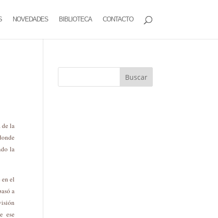
S
NOVEDADES
BIBLIOTECA
CONTACTO
 de la
 donde
ndo la
 en el
pasó a
visión
e ese