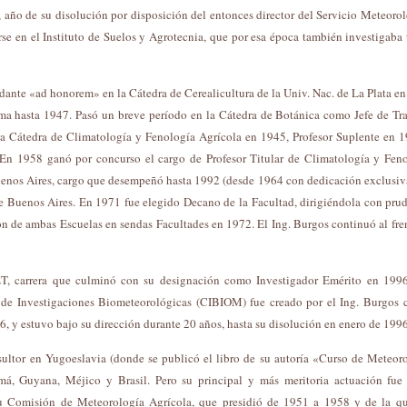
ño de su disolución por disposición del entonces director del Servicio Meteoro
e en el Instituto de Suelos y Agrotecnia, que por esa época también investigaba
dante «ad honorem» en la Cátedra de Cerealicultura de la Univ. Nac. de La Plata e
ma hasta 1947. Pasó un breve período en la Cátedra de Botánica como Jefe de Tr
la Cátedra de Climatología y Fenología Agrícola en 1945, Profesor Suplente en 
 En 1958 ganó por concurso el cargo de Profesor Titular de Climatología y Fen
uenos Aires, cargo que desempeñó hasta 1992 (desde 1964 con dedicación exclusiv
e Buenos Aires. En 1971 fue elegido Decano de la Facultad, dirigiéndola con pru
ón de ambas Escuelas en sendas Facultades en 1972. El Ing. Burgos continuó al fre
T, carrera que culminó con su designación como Investigador Emérito en 199
 de Investigaciones Biometeorológicas (CIBIOM) fue creado por el Ing. Burgos 
y estuvo bajo su dirección durante 20 años, hasta su disolución en enero de 1996
nsultor en Yugoeslavia (donde se publicó el libro de su autoría «Curso de Meteor
má, Guyana, Méjico y Brasil. Pero su principal y más meritoria actuación fue
u Comisión de Meteorología Agrícola, que presidió de 1951 a 1958 y de la q