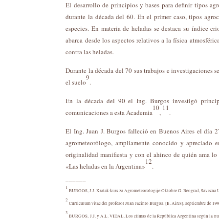
El desarrollo de principios y bases para definir tipos ag
durante la década del 60. En el primer caso, tipos agroc
especies. En materia de heladas se destaca su índice cr
abarca desde los aspectos relativos a la física atmosféri
contra las heladas.
Durante la década del 70 sus trabajos e investigaciones 
9
el suelo
.
En la década del 90 el Ing. Burgos investigó princip
10
11
comunicaciones a esta Academia
,
.
El Ing. Juan J. Burgos falleció en Buenos Aires el día 
agrometeorólogo, ampliamente conocido y apreciado e
originalidad manifiesta y con el ahinco de quién ama lo 
12
«Las heladas en la Argentina»
.
______
1
BURGOS, J.J. Kratak-kurs za Agrometeorologije Oktobre G. Beograd, Savezna U
2
Curriculum vitae del profesor Juan Jacinto Burgos. [B. Aires], septiembre de 1997
3
BURGOS, J.J. y A.L. VIDAL. Los climas de la República Argentina según la nueva