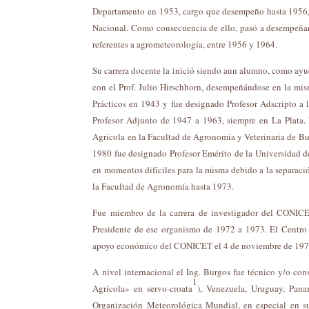
Departamento en 1953, cargo que desempeño hasta 1956, a
Nacional. Como consecuencia de ello, pasó a desempeñars
referentes a agrometeorología, entre 1956 y 1964.
Su carrera docente la inició siendo aun alumno, como ayu
con el Prof. Julio Hirschhorn, desempeñándose en la mis
Prácticos en 1943 y fue designado Profesor Adscripto a 
Profesor Adjunto de 1947 a 1963, siempre en La Plata.
Agrícola en la Facultad de Agronomía y Veterinaria de B
1980 fue designado Profesor Emérito de la Universidad d
en momentos difíciles para la misma debido a la separaci
la Facultad de Agronomía hasta 1973.
Fue miembro de la carrera de investigador del CONICE
Presidente de ese organismo de 1972 a 1973. El Centro
apoyo económico del CONICET el 4 de noviembre de 1976, 
A nivel internacional el Ing. Burgos fue técnico y/o co
1
Agrícola» en servo-croata
), Venezuela, Uruguay, Pana
Organización Meteorológica Mundial, en especial en s