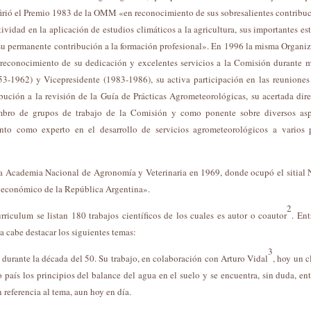
firió el Premio 1983 de la OMM «en reconocimiento de sus sobresalientes contribu
tividad en la aplicación de estudios climáticos a la agricultura, sus importantes es
y su permanente contribución a la formación profesional». En 1996 la misma Organi
 reconocimiento de su dedicación y excelentes servicios a la Comisión durante 
53-1962) y Vicepresidente (1983-1986), su activa participación en las reuniones
ución a la revisión de la Guía de Prácticas Agrometeorológicas, su acertada dir
mbro de grupos de trabajo de la Comisión y como ponente sobre diversos asp
nto como experto en el desarrollo de servicios agrometeorológicos a varios 
 Academia Nacional de Agronomía y Veterinaria en 1969, donde ocupó el sitial 
al económico de la República Argentina».
2
rriculum se listan 180 trabajos científicos de los cuales es autor o coautor
. Ent
a cabe destacar los siguientes temas:
3
durante la década del 50. Su trabajo, en colaboración con Arturo Vidal
, hoy un c
 país los principios del balance del agua en el suelo y se encuentra, sin duda, ent
 referencia al tema, aun hoy en día.