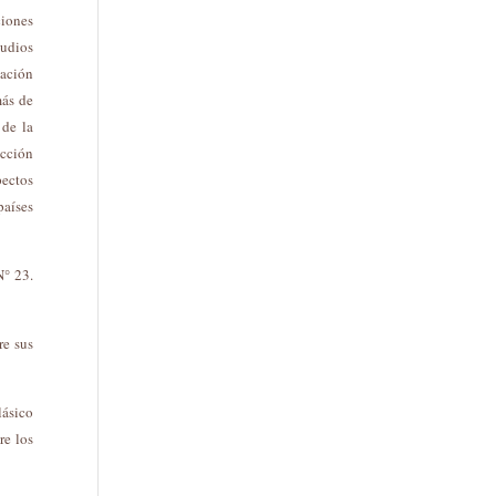
ciones
tudios
zación
más de
 de la
ección
ectos
países
N° 23.
re sus
lásico
re los