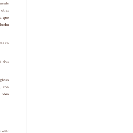
emente
 otras
ia que
 lucha
gua en
tó dos
igioso
, con
a obra
. of the