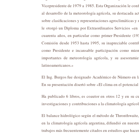
Vicepresidente de 1979 a 1985. Esta Organización le con
al desarrollo de la meteorología agrícola, su destacada ac
sobre clasificaciones y representaciones agroclimáticas 
le otorgó un Diploma por Extraordinarios Servicios «en
cuarenta años, en particular como primer Presidente (19
Comisión desde 1953 hasta 1995, su inapreciable contrib
como Presidente e incansable participación como mie
importantes de meteorología agrícola, y su asesoramie
latinoamericanos.»
El Ing. Burgos fue designado Académico de Número en la
En su presentación disertó sobre «El clima en el potenci
Ha publicado 6 libros, es coautor en otros 12 y en su cu
investigaciones y contribuciones a la climatología agrícol
El balance hidrológico según el método de Thronthwaite, 
en la climatología agrícola argentina, difundió en nuestro
trabajos más frecuentemente citados en estudios que hacen