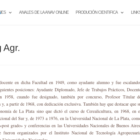
DES
ANALES DE LA ANAV ONLINE
PRODUCIÓN CIENTIFICA
LINK
 Agr.
 docente en dicha Facultad en 1949, como ayudante alumno y fue escalando
iguientes posiciones: Ayudante Diplomado, Jefe de Trabajos Prácticos, Docent
n 1958, cuando fue designado, también por concurso, Profesor Titular d
n y, a partir de 1968, con dedicación exclusiva. También hay que destacar que s
onomía de La Plata sino que dictó el curso de Cerealicultura, en 1968, en e
onal del Sur y, de 1973 a 1976, en la Universidad Nacional de La Plata, com
 «post grado» y conferencias en las Universidades Nacionales de Buenos Aires
e fueron organizados por el Instituto Nacional de Tecnología Agropecuari
on Universidades Nacionales.