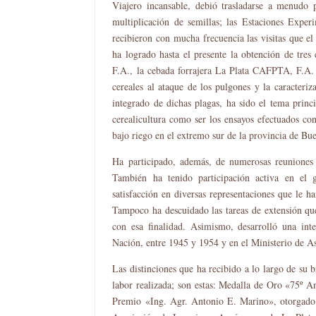
Viajero incansable, debió trasladarse a menudo p
multiplicación de semillas; las Estaciones Expe
recibieron con mucha frecuencia las visitas que el
ha logrado hasta el presente la obtención de tres
F.A., la cebada forrajera La Plata CAFPTA, F.A.
cereales al ataque de los pulgones y la caracteriza
integrado de dichas plagas, ha sido el tema princ
cerealicultura como ser los ensayos efectuados con 
bajo riego en el extremo sur de la provincia de Bue
Ha participado, además, de numerosas reuniones y
También ha tenido participación activa en el
satisfacción en diversas representaciones que le 
Tampoco ha descuidado las tareas de extensión que
con esa finalidad. Asimismo, desarrolló una int
Nación, entre 1945 y 1954 y en el Ministerio de A
Las distinciones que ha recibido a lo largo de su 
labor realizada; son estas: Medalla de Oro «75º 
Premio «Ing. Agr. Antonio E. Marino», otorgado