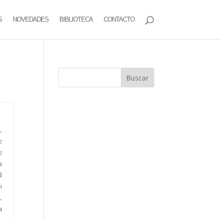
S
NOVEDADES
BIBLIOTECA
CONTACTO
,
e
e
u
l
o
,
a