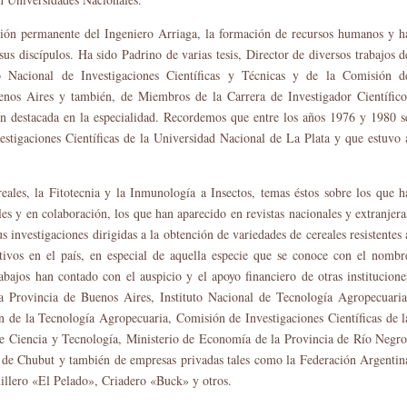
ción permanente del Ingeniero Arriaga, la formación de recursos humanos y h
s discípulos. Ha sido Padrino de varias tesis, Director de diversos trabajos d
jo Nacional de Investigaciones Científicas y Técnicas y de la Comisión d
uenos Aires y también, de Miembros de la Carrera de Investigador Científico
n destacada en la especialidad. Recordemos que entre los años 1976 y 1980 s
igaciones Científicas de la Universidad Nacional de La Plata y que estuvo 
reales, la Fitotecnia y la Inmunología a Insectos, temas éstos sobre los que h
es y en colaboración, los que han aparecido en revistas nacionales y extranjera
us investigaciones dirigidas a la obtención de variedades de cereales resistentes 
tivos en el país, en especial de aquella especie que se conoce con el nombr
rabajos han contado con el auspicio y el apoyo financiero de otras institucione
a Provincia de Buenos Aires, Instituto Nacional de Tecnología Agropecuaria
de la Tecnología Agropecuaria, Comisión de Investigaciones Científicas de l
de Ciencia y Tecnología, Ministerio de Economía de la Provincia de Río Negro
a de Chubut y también de empresas privadas tales como la Federación Argentin
millero «El Pelado», Criadero «Buck» y otros.