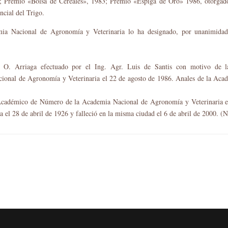
; Premio «Bolsa de Cereales», 1983; Premio «Espiga de Oro» 1986, otorgad
ncial del Trigo.
emia Nacional de Agronomía y Veterinaria lo ha designado, por unanimidad
r O. Arriaga efectuado por el Ing. Agr. Luis de Santis con motivo de l
cional de Agronomía y Veterinaria el 22 de agosto de 1986. Anales de la Acad
Académico de Número de la Academia Nacional de Agronomía y Veterinaria e
el 28 de abril de 1926 y falleció en la misma ciudad el 6 de abril de 2000. (N