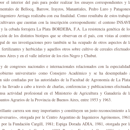
or el interior del país para poder realizar los ensayos correspondientes y l
rimentales de Bellocq, Barrow, Irayzos, Manantiales, Pedro Luro y Patagones
 ingeniero Arriaga realizaba con esa finalidad. Como resultaba de estos trabajo
 cultivares que cuentan con la inscripción correspondiente: el centeno INSAV
 y la cebada forrajera La Plata BORDEBA, F.A. La resistencia genética de lo
ción de los distintos biotipos que se observan en el país, con vistas al contro
ipal de sus investigaciones pero también se ha ocupado de otros aspectos de l
fertilizantes y herbicidas y aquellos otros sobre cultivo de cereales efectuado
nos Aires y en el valle inferior de los ríos Negro y Chubut.
 de congresos nacionales e internacionales relacionados con la especialidad
 gobierno universitario como Consejero Académico y se ha desempeñado 
han sido confiadas por las autoridades de la Facultad de Agronomía de La Plata
 ha llevado a cabo a través de charlas, conferencias y publicaciones efectuada
ensa actividad profesional en el Ministerio de Agricultura y Ganadería de l
suntos Agrarios de la Provincia de Buenos Aires, entre 1953 y 1963.
brillante carrera son muy importantes y constituyen un justo reconocimiento a l
Aniversario», otorgada por le Centro Argentino de Ingenieros Agrónomos, 1961
 por la Fundación Cargill, 1981; Espiga Dorada ADIA, 1981, otorgada por l