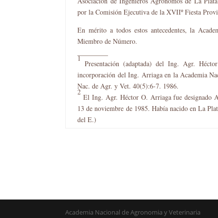
Asociación de Ingenieros Agrónomos de La Plata
por la Comisión Ejecutiva de la XVIIº Fiesta Provi
En mérito a todos estos antecedentes, la Acad
Miembro de Número.
_________
1
Presentación (adaptada) del Ing. Agr. Hécto
incorporación del Ing. Arriaga en la Academia Na
Nac. de Agr. y Vet. 40(5):6-7. 1986.
2
El Ing. Agr. Héctor O. Arriaga fue designado 
13 de noviembre de 1985. Había nacido en La Plata 
del E.)
Academia Nacional de Agronomia y Veterinaria