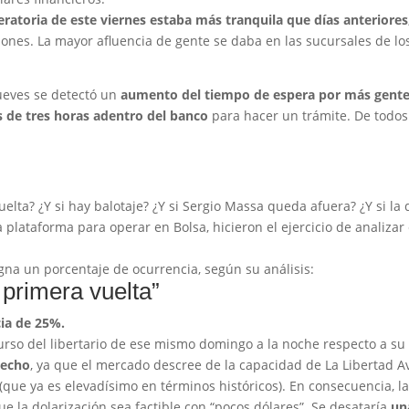
eratoria de este viernes estaba más tranquila que días anteriore
iones. La mayor afluencia de gente se daba en las sucursales de los
jueves se detectó un
aumento del tiempo de espera por más gente 
 de tres horas adentro del banco
para hacer un trámite. De todo
elta? ¿Y si hay balotaje? ¿Y si Sergio Massa queda afuera? ¿Y si la 
na plataforma para operar en Bolsa, hicieron el ejercicio de analiz
igna un porcentaje de ocurrencia, según su análisis:
 primera vuelta”
ia de 25%.
urso del libertario de ese mismo domingo a la noche respecto a su p
techo
, ya que el mercado descree de la capacidad de La Libertad A
 (que ya es elevadísimo en términos históricos). En consecuencia, la 
ue la dolarización sea factible con “pocos dólares”. Se desataría
una