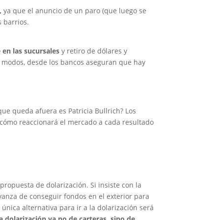
s,
ya que el anuncio de un paro (que luego se
 barrios.
en las sucursales
y retiro de dólares y
s modos, desde los bancos aseguran que hay
que queda afuera es Patricia Bullrich? Los
ar cómo reaccionará el mercado a cada resultado
ropuesta de dolarización. Si insiste con la
vanza de conseguir fondos en el exterior para
única alternativa para ir a la dolarización será
 dolarización ya no de carteras, sino de