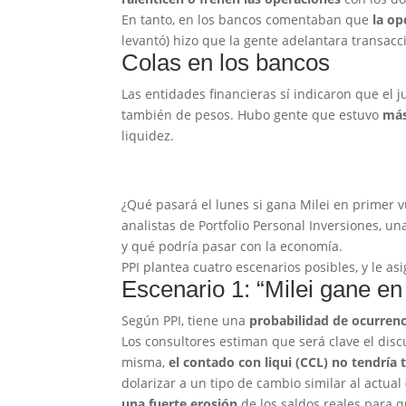
En tanto, en los bancos comentaban que
la op
levantó) hizo que la gente adelantara transacc
Colas en los bancos
Las entidades financieras sí indicaron que el 
también de pesos. Hubo gente que estuvo
más
liquidez.
¿Qué pasará el lunes si gana Milei en primer vu
analistas de Portfolio Personal Inversiones, u
y qué podría pasar con la economía.
PPI plantea cuatro escenarios posibles, y le as
Escenario 1: “Milei gane en
Según PPI, tiene una
probabilidad de ocurrenc
Los consultores estiman que será clave el disc
misma,
el contado con liqui (CCL) no tendría 
dolarizar a un tipo de cambio similar al actual
una fuerte erosión
de los saldos reales para q