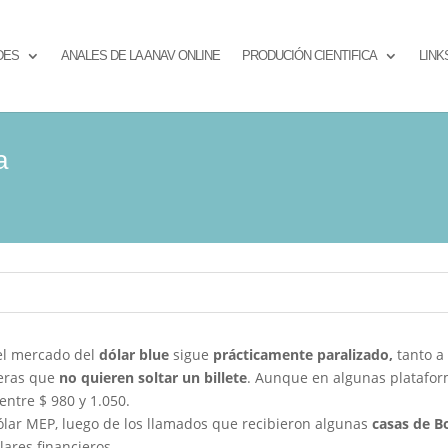
DES
ANALES DE LA ANAV ONLINE
PRODUCIÓN CIENTIFICA
LINK
a
 el mercado del
dólar blue
sigue
prácticamente paralizado,
tanto a
ieras que
no quieren soltar un billete
. Aunque en algunas plataform
entre $ 980 y 1.050.
lar MEP, luego de los llamados que recibieron algunas
casas de Bo
lares financieros.